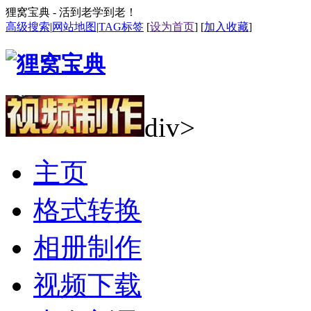
狸窝宝典 - 活到老学到老！
高级搜索
|
网站地图
|
TAG标签
[
设为首页
] [
加入收藏
]
div>
主页
格式转换
相册制作
视频下载