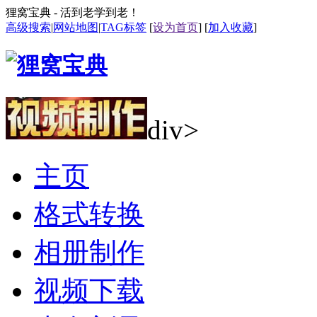
狸窝宝典 - 活到老学到老！
高级搜索
|
网站地图
|
TAG标签
[
设为首页
] [
加入收藏
]
div>
主页
格式转换
相册制作
视频下载