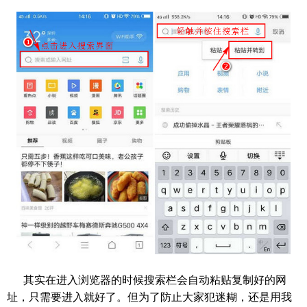
其实在进入浏览器的时候搜索栏会自动粘贴复制好的网
址，只需要进入就好了。但为了防止大家犯迷糊，还是用我