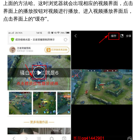
上面的方法哈。这时浏览器就会出现相应的视频界面，点击
界面上的播放按钮对视频进行播放。进入视频播放界面后，
点击界面上的“缓存”。