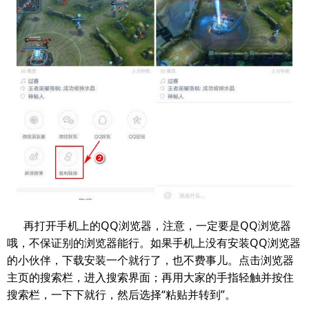
再打开手机上的QQ浏览器，注意，一定要是QQ浏览器
哦，不保证别的浏览器能行。如果手机上没有安装QQ浏览器
的小伙伴，下载安装一个就行了，也不费事儿。点击浏览器
主页的搜索栏，进入搜索界面；再用大家的手指轻触并按住
搜索栏，一下下就行，然后选择“粘贴并转到”。