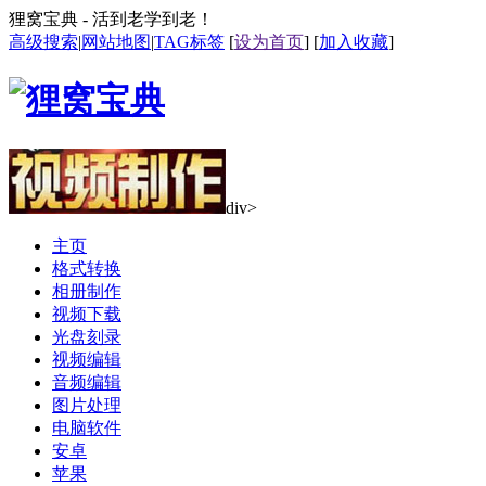
狸窝宝典 - 活到老学到老！
高级搜索
|
网站地图
|
TAG标签
[
设为首页
] [
加入收藏
]
div>
主页
格式转换
相册制作
视频下载
光盘刻录
视频编辑
音频编辑
图片处理
电脑软件
安卓
苹果