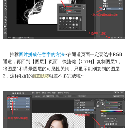
推荐
图片拼成任意字的方法
~在通道页面一定要选中RGB
通道，再回到【图层】页面，快捷键【Ctrl+J】复制图层1，
将图层1和背景图层的可见性关闭，只显示刚刚复制的图层
2，这样我们的
就差不多完成啦~
抠图技巧