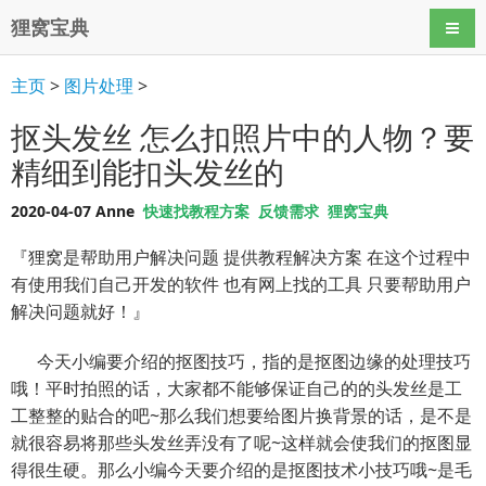
狸窝宝典
导航
主页
>
图片处理
>
抠头发丝 怎么扣照片中的人物？要
精细到能扣头发丝的
2020-04-07 Anne
快速找教程方案
反馈需求
狸窝宝典
『狸窝是帮助用户解决问题 提供教程解决方案 在这个过程中
有使用我们自己开发的软件 也有网上找的工具 只要帮助用户
解决问题就好！』
今天小编要介绍的抠图技巧，指的是抠图边缘的处理技巧
哦！平时拍照的话，大家都不能够保证自己的的头发丝是工
工整整的贴合的吧~那么我们想要给图片换背景的话，是不是
就很容易将那些头发丝弄没有了呢~这样就会使我们的抠图显
得很生硬。那么小编今天要介绍的是抠图技术小技巧哦~是毛