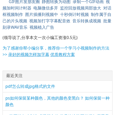
GIF图片发朋友圈
静图转换为动图
录制一个GIF动画
视
频加时间计时器
电脑微信多开
监控回放视频局部放大
对话
框视频制作
图片插播到视频中
十秒倒计时视频
制作属于自
己的片头视频
视频加打字字幕配音效
音乐转换成视频
批量
刻录WAV音乐
视频植入广告
(领导说了,分享本文一次小编工资涨0.5元)
为了感谢你帮小编分享，推荐你一个学习小视频制作的方法
>>
录好的视频怎样加字幕
优质教程方案
最近关注
pdf怎么转成jpg格式的文件
ps如何保留某种颜色，其他的颜色变黑白？ 如何保留一种
颜色