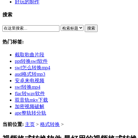
好玩的制作
搜索
搜索
热门标签:
截取歌曲片段
ppt转换swf软件
swf怎么转换mp4
aud格式转mp3
安卓来电视频
swf转换mp4
flac转wav软件
双音轨mkv下载
加密视频破解
ape整轨转分轨
当前位置:
主页
>
格式转换
>