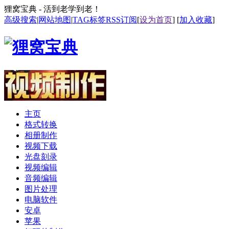
狸窝宝典 - 活到老学到老！
高级搜索
|
网站地图
|
TAG标签
RSS订阅
[
设为首页
] [
加入收藏
]
主页
格式转换
相册制作
视频下载
光盘刻录
视频编辑
音频编辑
图片处理
电脑软件
安卓
苹果