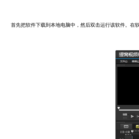
首先把软件下载到本地电脑中，然后双击运行该软件。在软件