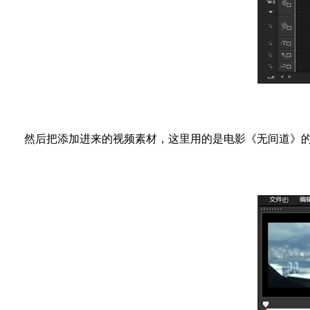
然后把添加进来的视频素材，这里用的是电影《无间道》的经