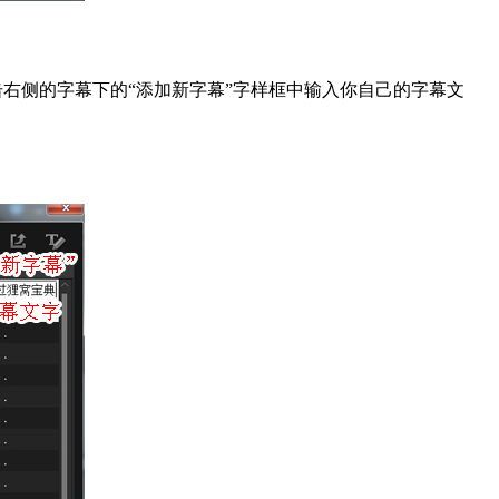
侧的字幕下的“添加新字幕”字样框中输入你自己的字幕文