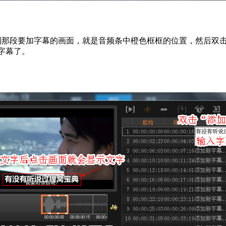
段要加字幕的画面，就是音频条中橙色框框的位置，然后双击右
字幕了。