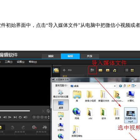
初始界面中，点击“导入媒体文件”从电脑中把微信小视频或者