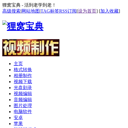
狸窝宝典 - 活到老学到老！
高级搜索
|
网站地图
|
TAG标签
RSS订阅
[
设为首页
] [
加入收藏
]
主页
格式转换
相册制作
视频下载
光盘刻录
视频编辑
音频编辑
图片处理
电脑软件
安卓
苹果