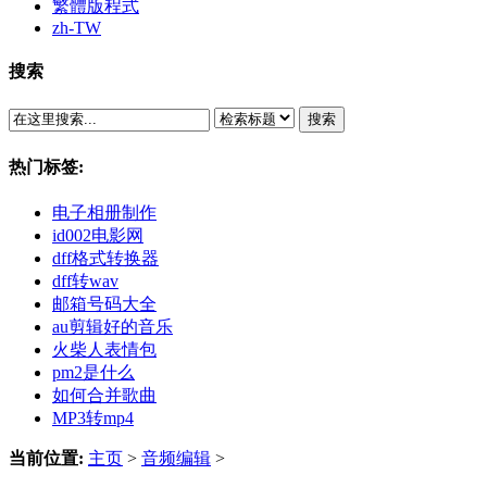
繁體版程式
zh-TW
搜索
搜索
热门标签:
电子相册制作
id002电影网
dff格式转换器
dff转wav
邮箱号码大全
au剪辑好的音乐
火柴人表情包
pm2是什么
如何合并歌曲
MP3转mp4
当前位置:
主页
>
音频编辑
>