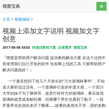
狸窝宝典
导航
主页
>
视频编辑
>
视频上添加文字说明 视频加文字
创意
2017-08-08 GEGE
快速找教程方案
反馈需求
狸窝宝典
『狸窝是帮助用户解决问题 提供教程解决方案 在这个过程中
有使用我们自己开发的软件 也有网上找的工具 只要帮助用户
解决问题就好！』
一个激灵想到了前几个月发生的“川大玻璃杯事件”，不知
道大家听说过没有。一个玻璃杯引发的年度大戏，一个四川
大学的妹子为了撩帅哥，故意打碎对方的玻璃杯，事后发现
玻璃杯超贵就发帖吐槽，结果哪个男生也看到了帖子，一段
罗曼蒂克史就此来开了帷幕......故事的真假先不管，甜的发齁