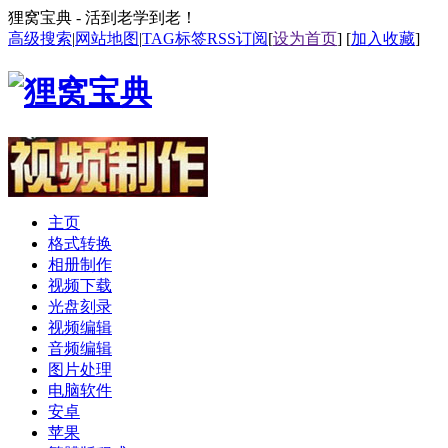
狸窝宝典 - 活到老学到老！
高级搜索
|
网站地图
|
TAG标签
RSS订阅
[
设为首页
] [
加入收藏
]
主页
格式转换
相册制作
视频下载
光盘刻录
视频编辑
音频编辑
图片处理
电脑软件
安卓
苹果