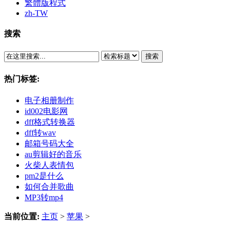
繁體版程式
zh-TW
搜索
搜索
热门标签:
电子相册制作
id002电影网
dff格式转换器
dff转wav
邮箱号码大全
au剪辑好的音乐
火柴人表情包
pm2是什么
如何合并歌曲
MP3转mp4
当前位置:
主页
>
苹果
>