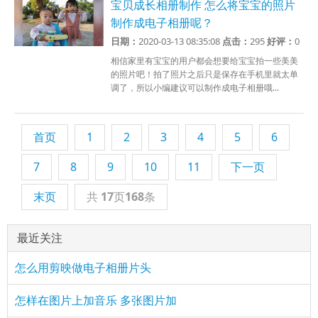
宝贝成长相册制作 怎么将宝宝的照片
制作成电子相册呢？
日期：
2020-03-13 08:35:08
点击：
295
好评：
0
相信家里有宝宝的用户都会想要给宝宝拍一些美美
的照片吧！拍了照片之后只是保存在手机里就太单
调了，所以小编建议可以制作成电子相册哦...
首页
1
2
3
4
5
6
7
8
9
10
11
下一页
末页
共
17
页
168
条
最近关注
怎么用剪映做电子相册片头
怎样在图片上加音乐 多张图片加