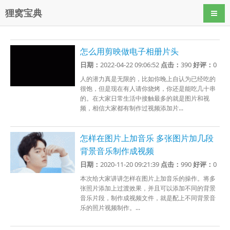
狸窝宝典
导航
怎么用剪映做电子相册片头
日期：
2022-04-22 09:06:52
点击：
390
好评：
0
人的潜力真是无限的，比如你晚上自认为已经吃的
很饱，但是现在有人请你烧烤，你还是能吃几十串
的。在大家日常生活中接触最多的就是图片和视
频，相信大家都有制作过视频添加片...
怎样在图片上加音乐 多张图片加几段
背景音乐制作成视频
日期：
2020-11-20 09:21:39
点击：
990
好评：
0
本次给大家讲讲怎样在图片上加音乐的操作。将多
张照片添加上过渡效果，并且可以添加不同的背景
音乐片段，制作成视频文件，就是配上不同背景音
乐的照片视频制作。...