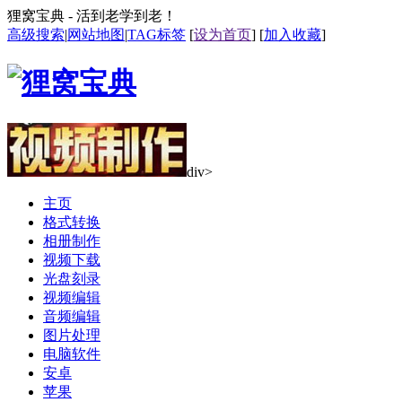
狸窝宝典 - 活到老学到老！
高级搜索
|
网站地图
|
TAG标签
[
设为首页
] [
加入收藏
]
div>
主页
格式转换
相册制作
视频下载
光盘刻录
视频编辑
音频编辑
图片处理
电脑软件
安卓
苹果