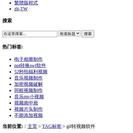
繁體版程式
zh-TW
搜索
搜索
热门标签:
电子相册制作
ppt转换swf软件
52秒拍福利视频
音乐视频制作
加密视频破解
同框视频制作
音乐mv小视频
视频画中画
视频片头制作
不能添加视频
当前位置:
：
主页
>
TAG标签
> gif转视频软件