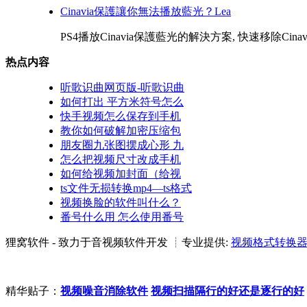
Cinavia保護讓你無法播放藍光？Lea
PS4播放Cinavia保護藍光的解決方案, 快速移除Cinav
热点内容
听歌识曲网页版-听歌识曲
如何打出 平方米符号怎么
快手视频怎么保存到手机
教你如何破解加密压缩包
朋友圈九张图摆成心形 九
怎么把视频尺寸改成手机
如何给视频加封面（给视
ts文件无损转换mp4—ts格式
视频换脸的软件叫什么？
番号什么用 怎么使用番号
狸窝软件 - 致力于音视频软件开发 ┊专业提供:
视频格式转换
精华贴子：
视频噪音消除软件
视频扫描隔行的好还是逐行的好