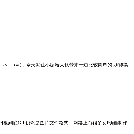
ヘ￣o＃)，今天就让小编给大伙带来一边比较简单的 gif转换
根到底GIF仍然是图片文件格式。网络上有很多 gif动画制作