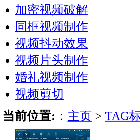
加密视频破解
同框视频制作
视频抖动效果
视频片头制作
婚礼视频制作
视频剪切
当前位置:
：
主页
>
TAG