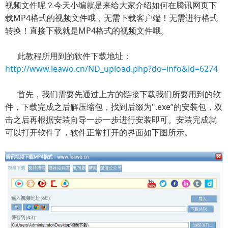
视频文件呢？今天小编就是来给大家介绍如何在腾讯网页下
载MP4格式的视频文件哦，无需下载客户端！无需进行格式
转换！直接下载就是MP4格式的视频文件哦。
此教程所用到的软件下载地址：
http://www.leawo.cn/ND_upload.php?do=info&id=6274
首先，我们需要先通过上方的链接下载我们所要用到的软
件，下载完成之后解压缩包，找到后缀为".exe”的安装包，双
击之后再根据安装向导一步一步进行安装即可。安装完成就
可以打开软件了，软件正常打开的界面如下图所示。