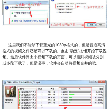
这里我们不能够下载蓝光的1080p格式的，但是普通高清
格式的视频文件还是可以下载的。点击“确定”按钮开始下载视
频。然后软件弹出来视频下载的页面，可以看到视频被分割
成多段下载了，但是没事，软件会自动将视频合并的哦。