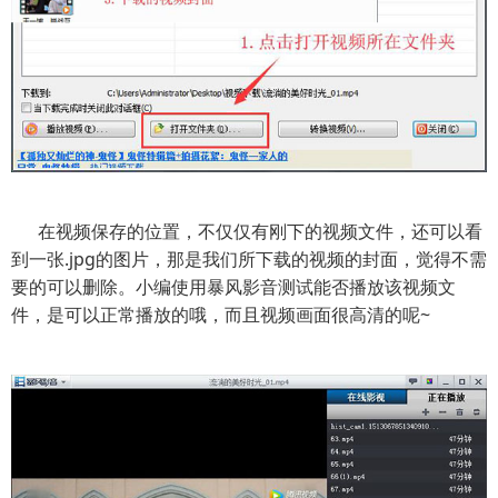
在视频保存的位置，不仅仅有刚下的视频文件，还可以看
到一张.jpg的图片，那是我们所下载的视频的封面，觉得不需
要的可以删除。小编使用暴风影音测试能否播放该视频文
件，是可以正常播放的哦，而且视频画面很高清的呢~