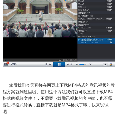
然后我们今天直接在网页上下载MP4格式的腾讯视频的教
程方案就到这里啦。使用这个方法我们就可以直接下载MP4
格式的视频文件了，不需要下载腾讯视频的客户端，也不需
要进行格式转换，直接下载就是MP4格式了哦，快来试试
吧！